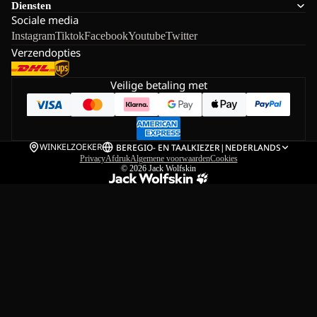
Diensten
Sociale media
Instagram
Tiktok
Facebook
Youtube
Twitter
Verzendopties
Veilige betaling met
WINKELZOEKER
BE
REGIO- EN TAALKIEZER
|
NEDERLANDS
Privacy
Afdruk
Algemene voorwaarden
Cookies
© 2026
Jack Wolfskin