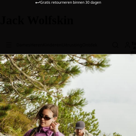
Gratis retourneren binnen 30 dagen
Jack Wolfskin
To
Dames
Heren
Kinderen
Uitrusting
Ontdek
a
wi