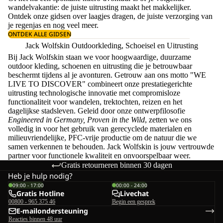
wandelvakantie: de juiste uitrusting maakt het makkelijker.
Ontdek onze gidsen over
laagjes dragen
, de juiste
verzorging van
je regenjas
en nog veel meer.
ONTDEK ALLE GIDSEN
Jack Wolfskin Outdoorkleding, Schoeisel en Uitrusting
Bij Jack Wolfskin staan we voor hoogwaardige, duurzame
outdoor kleding, schoenen en uitrusting die je betrouwbaar
beschermt tijdens al je avonturen. Getrouw aan ons motto "WE
LIVE TO DISCOVER" combineert onze prestatiegerichte
uitrusting technologische innovatie met compromisloze
functionaliteit voor wandelen, trektochten, reizen en het
dagelijkse stadsleven. Geleid door onze ontwerpfilosofie
Engineered in Germany, Proven in the Wild
, zetten we ons
volledig in voor het gebruik van gerecyclede materialen en
milieuvriendelijke, PFC-vrije productie om de natuur die we
samen verkennen te behouden. Jack Wolfskin is jouw vertrouwde
partner voor functionele kwaliteit en onvoorspelbaar weer.
Gratis retourneren binnen 30 dagen
Heb je hulp nodig?
09:00 - 17:00
00:00 - 24:00
Gratis Hotline
Livechat
00800 - 965 375 46
Begin een gesprek
E-mailondersteuning
Reacties binnen 48 uur