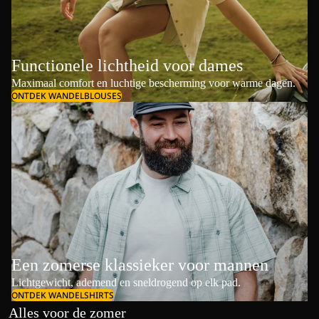
Functionele lichtheid voor dames
Maximaal comfort en luchtige bescherming voor warme dagen.
ONTDEK WANDELBLOUSES
Een zomerse klassieker voor mannen
Lichtgewicht, ademend en sneldrogend op elk pad.
ONTDEK WANDELSHIRTS
Alles voor de zomer