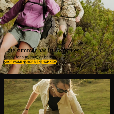
Late summer has its own rules.
Ready for sun, rain, or both.
SHOP WOMEN
SHOP MEN
SHOP KIDS