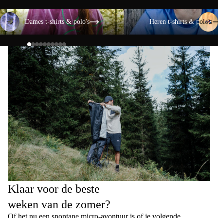
Dames t-shirts & polo's
Heren t-shirts & polo's
Dames t-shirts & polo's
Heren t-shirts & polo's
Klaar voor de beste
weken van de zomer?
Of het nu een spontane micro-avontuur is of je volgende