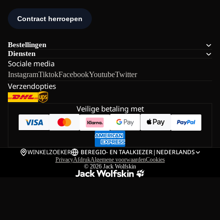
Bestellingen
Diensten
Sociale media
Instagram
Tiktok
Facebook
Youtube
Twitter
Verzendopties
Veilige betaling met
WINKELZOEKER
BE
REGIO- EN TAALKIEZER
|
NEDERLANDS
Privacy
Afdruk
Algemene voorwaarden
Cookies
© 2026
Jack Wolfskin