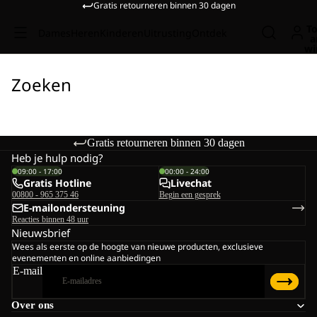
Gratis retourneren binnen 30 dagen
To
Dames
Heren
Kinderen
Uitrusting
Ontdek
a
wi
Zoeken
Gratis retourneren binnen 30 dagen
Heb je hulp nodig?
09:00 - 17:00
00:00 - 24:00
Gratis Hotline
Livechat
00800 - 965 375 46
Begin een gesprek
E-mailondersteuning
Reacties binnen 48 uur
Nieuwsbrief
Wees als eerste op de hoogte van nieuwe producten, exclusieve
evenementen en online aanbiedingen
E-mail
Over ons