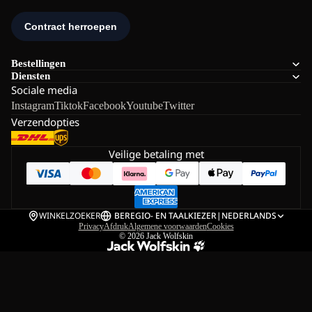
Bestellingen
Diensten
Sociale media
Instagram
Tiktok
Facebook
Youtube
Twitter
Verzendopties
Veilige betaling met
WINKELZOEKER
BE
REGIO- EN TAALKIEZER
|
NEDERLANDS
Privacy
Afdruk
Algemene voorwaarden
Cookies
© 2026
Jack Wolfskin