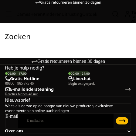
Gratis retourneren binnen 30 dagen
To
Dames
Heren
Kinderen
Uitrusting
Ontdek
a
wi
Zoeken
Gratis retourneren binnen 30 dagen
Heb je hulp nodig?
09:00 - 17:00
00:00 - 24:00
Gratis Hotline
Livechat
00800 - 965 375 46
Begin een gesprek
E-mailondersteuning
Reacties binnen 48 uur
Nieuwsbrief
Wees als eerste op de hoogte van nieuwe producten, exclusieve
evenementen en online aanbiedingen
E-mail
Over ons