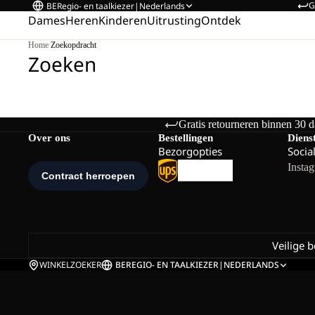
G
BE
Regio- en taalkiezer
|
Nederlands
Dames
Heren
Kinderen
Uitrusting
Ontdek
Home
/
Zoekopdracht
Zoeken
Gratis retourneren binnen 30 
Over ons
Bestellingen
Diens
Bezorgopties
Socia
Insta
Veilige 
WINKELZOEKER
BE
REGIO- EN TAALKIEZER
|
NEDERLANDS