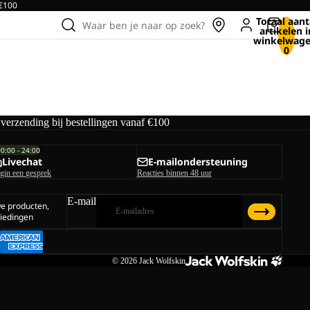
 €100
Totaal aant
Waar ben je naar op zoek?
artikelen i
winkelwage
0
 verzending bij bestellingen vanaf €100
00:00 - 24:00
Livechat
E-mailondersteuning
gin een gesprek
Reacties binnen 48 uur
E-mail
we producten,
iedingen
© 2026
Jack Wolfskin