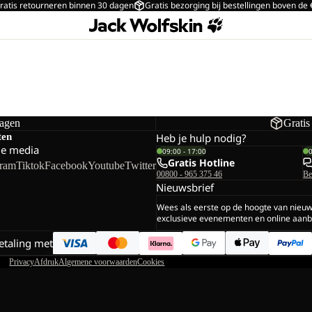
ratis retourneren binnen 30 dagen
Gratis bezorging bij bestellingen boven de
dagen
Gratis
ten
Heb je hulp nodig?
le media
09:00 - 17:00
Gratis Hotline
gram
Tiktok
Facebook
Youtube
Twitter
00800 - 965 375 46
Be
Nieuwsbrief
Wees als eerste op de hoogte van nieu
exclusieve evenementen en online aanb
betaling met
Privacy
Afdruk
Algemene voorwaarden
Cookies