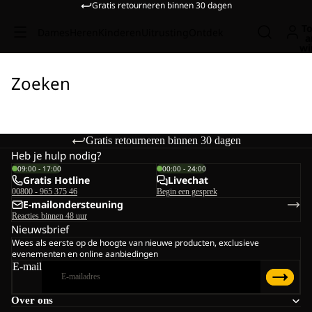
Gratis retourneren binnen 30 dagen
To
Dames
Heren
Kinderen
Uitrusting
Ontdek
a
wi
Zoeken
Gratis retourneren binnen 30 dagen
Heb je hulp nodig?
09:00 - 17:00
00:00 - 24:00
Gratis Hotline
Livechat
00800 - 965 375 46
Begin een gesprek
E-mailondersteuning
Reacties binnen 48 uur
Nieuwsbrief
Wees als eerste op de hoogte van nieuwe producten, exclusieve
evenementen en online aanbiedingen
E-mail
Over ons