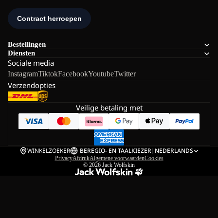
Bestellingen
Diensten
Sociale media
Instagram
Tiktok
Facebook
Youtube
Twitter
Verzendopties
Veilige betaling met
WINKELZOEKER
BE
REGIO- EN TAALKIEZER
|
NEDERLANDS
Privacy
Afdruk
Algemene voorwaarden
Cookies
© 2026
Jack Wolfskin