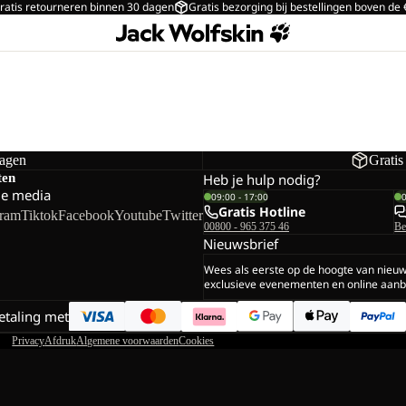
ratis retourneren binnen 30 dagen
Gratis bezorging bij bestellingen boven de
dagen
Gratis
ten
Heb je hulp nodig?
le media
09:00 - 17:00
Gratis Hotline
gram
Tiktok
Facebook
Youtube
Twitter
00800 - 965 375 46
Be
Nieuwsbrief
Wees als eerste op de hoogte van nieu
exclusieve evenementen en online aanb
betaling met
Privacy
Afdruk
Algemene voorwaarden
Cookies