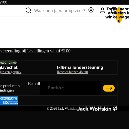
 €100
Totaal aant
Waar ben je naar op zoek?
artikelen i
winkelwage
0
 verzending bij bestellingen vanaf €100
00:00 - 24:00
Livechat
E-mailondersteuning
gin een gesprek
Reacties binnen 48 uur
E-mail
we producten,
iedingen
© 2026
Jack Wolfskin