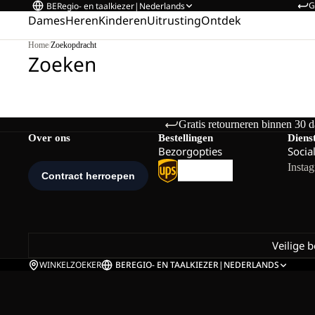
G
BE
Regio- en taalkiezer
|
Nederlands
Dames
Heren
Kinderen
Uitrusting
Ontdek
Home
/
Zoekopdracht
Zoeken
Gratis retourneren binnen 30 
Over ons
Bestellingen
Diens
Bezorgopties
Socia
Insta
Veilige 
WINKELZOEKER
BE
REGIO- EN TAALKIEZER
|
NEDERLANDS