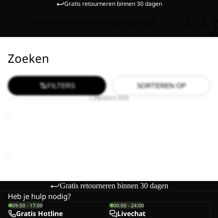
Gratis retourneren binnen 30 dagen
To
Dames
Heren
Kinderen
Uitrusting
Ontdek
a
wi
Zoeken
FILTERS
SORTEREN OP
1 PRODUCTEN
HIKE
MERINO
SOCK
HIKE MERINO SOCK CL C
CL
€25,00
C
Gratis retourneren binnen 30 dagen
Heb je hulp nodig?
09:00 - 17:00
00:00 - 24:00
Gratis Hotline
Livechat