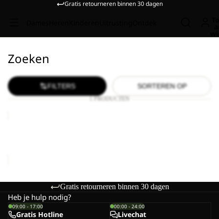
Gratis retourneren binnen 30 dagen
To
Dames
Heren
Kinderen
Uitrusting
Ontdek
a
wi
Zoeken
FILTERS
SORTEREN OP
1 PRODUCTEN
WILD
HIKE
LOW
WILD HIKE LOW M
M
€120,00
Gratis retourneren binnen 30 dagen
Heb je hulp nodig?
09:00 - 17:00
00:00 - 24:00
Gratis Hotline
Livechat