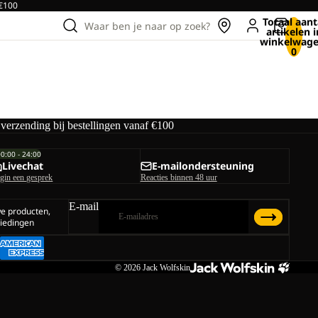
 €100
Totaal aant
Waar ben je naar op zoek?
artikelen i
winkelwage
0
 verzending bij bestellingen vanaf €100
00:00 - 24:00
Livechat
E-mailondersteuning
gin een gesprek
Reacties binnen 48 uur
E-mail
we producten,
iedingen
© 2026
Jack Wolfskin