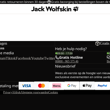
ratis retourneren binnen 30 dagen
Gratis bezorging bij bestellingen boven de
dagen
Gratis
ten
Heb je hulp nodig?
le media
09:00 - 17:00
Gratis Hotline
gram
Tiktok
Facebook
Youtube
Twitter
00800 - 965 375 46
Be
Nieuwsbrief
Wees als eerste op de hoogte van nieu
exclusieve evenementen en online aanb
betaling met
Privacy
Afdruk
Algemene voorwaarden
Cookies