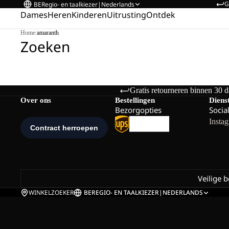
G
BE
Regio- en taalkiezer
|
Nederlands
Dames
Heren
Kinderen
Uitrusting
Ontdek
Home
/
amaranth
Zoeken
Gratis retourneren binnen 30 
Over ons
Bestellingen
Diens
Bezorgopties
Socia
Insta
Veilige 
WINKELZOEKER
BE
REGIO- EN TAALKIEZER
|
NEDERLANDS