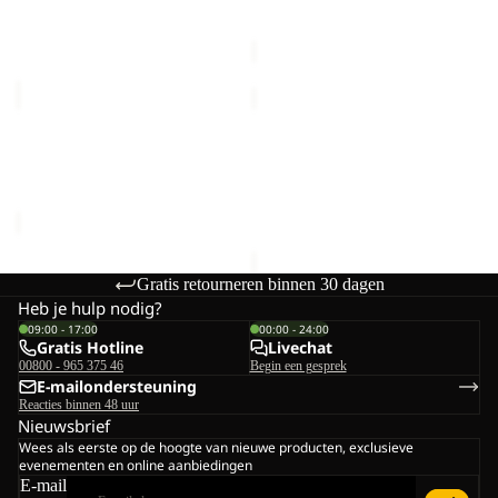
€30,00
Prijs met korting
€15,00
Normale prijs
€30,00
VELOCITY
KONYA
HIPBAG
HIPBAG
Uitverkocht
Uitverkocht
VELOCITY HIPBAG
KONYA HIPBAG
Prijs met korting
€30,00
€30,00
Normale prijs
€50,00
Gratis retourneren binnen 30 dagen
Heb je hulp nodig?
09:00 - 17:00
00:00 - 24:00
Gratis Hotline
Livechat
00800 - 965 375 46
Begin een gesprek
E-mailondersteuning
Reacties binnen 48 uur
Nieuwsbrief
Wees als eerste op de hoogte van nieuwe producten, exclusieve
evenementen en online aanbiedingen
E-mail