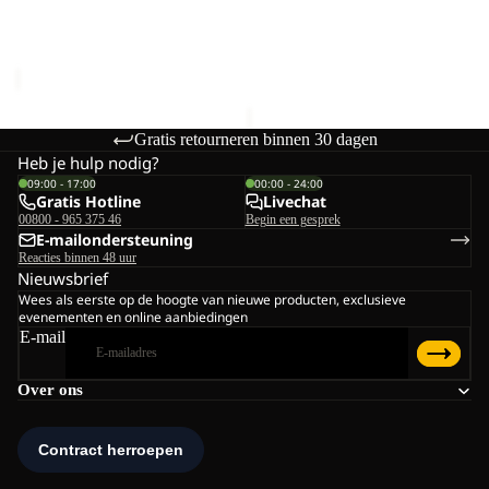
SHIRT W
Prijs met korting
€48,00
Prijs met korting
€48,00
Normale prijs
€80,00
Normale prijs
€80,00
Gratis retourneren binnen 30 dagen
Heb je hulp nodig?
09:00 - 17:00
00:00 - 24:00
Gratis Hotline
Livechat
00800 - 965 375 46
Begin een gesprek
E-mailondersteuning
Reacties binnen 48 uur
Nieuwsbrief
Wees als eerste op de hoogte van nieuwe producten, exclusieve
evenementen en online aanbiedingen
E-mail
Over ons