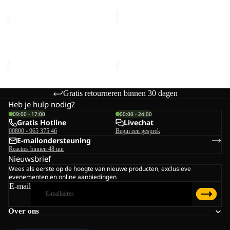
Paw
NORTH
Blanket
TUNNEL
III
Paw Blanket
NORTH TUNNEL III
€60,00
€600,00
Gratis retourneren binnen 30 dagen
Heb je hulp nodig?
09:00 - 17:00
00:00 - 24:00
Gratis Hotline
Livechat
00800 - 965 375 46
Begin een gesprek
E-mailondersteuning
Reacties binnen 48 uur
Nieuwsbrief
Wees als eerste op de hoogte van nieuwe producten, exclusieve
evenementen en online aanbiedingen
E-mail
Over ons