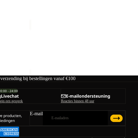
EVERQUEST
TEXAPORE
HIGH
 HIGH W
EVERQUEST TEXAPORE HIGH W
W
male prijs
€160,00
 verzending bij bestellingen vanaf €100
00:00 - 24:00
Livechat
E-mailondersteuning
gin een gesprek
Reacties binnen 48 uur
E-mail
we producten,
iedingen