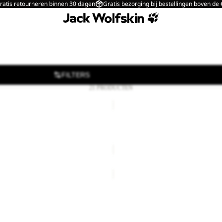
ratis retourneren binnen 30 dagen
Gratis bezorging bij bestellingen boven de
FILTERS
21 PRODUCTEN
CYROX
SLING
BELT
CYROX SLING
€65,00
BASEBALL
CAP
HIPBAG
BASEBALL CAP
€27,00