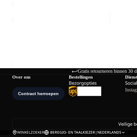
BERKELEY
BERKELEY
HIPBAG
HIPBAG
BERKELEY HIPBAG
BERKELEY 
€25,00
€25,00
Gratis retourneren binnen 30 
Over ons
Bestellingen
Diens
Bezorgopties
Socia
Insta
Veilige 
WINKELZOEKER
BE
REGIO- EN TAALKIEZER
|
NEDERLANDS