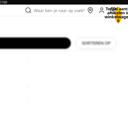
 €100
Totaal aant
Waar ben je naar op zoek?
artikelen i
winkelwage
0
SORTEREN OP
BASEBALL
CAP
K
BASEBALL CAP K
€20,00
BASEBALL
CAP
BASEBALL CAP
€27,00