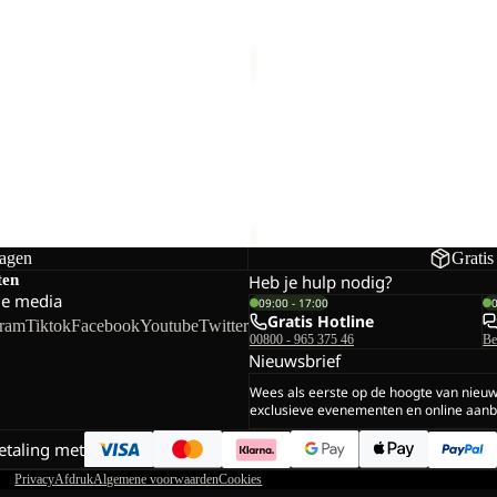
BASEBALL
CAP
HIPBAG
BASEBALL CAP
€27,00
dagen
Gratis
ten
Heb je hulp nodig?
le media
09:00 - 17:00
Gratis Hotline
gram
Tiktok
Facebook
Youtube
Twitter
00800 - 965 375 46
Be
Nieuwsbrief
Wees als eerste op de hoogte van nieu
exclusieve evenementen en online aanb
betaling met
Privacy
Afdruk
Algemene voorwaarden
Cookies