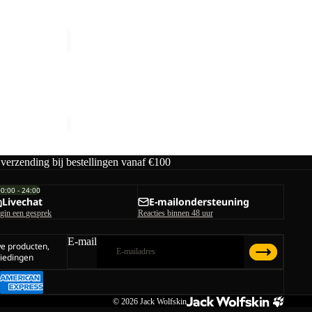
CYROX
SLING
Uitverkocht
CYROX SLING
Prijs met korting
€39,00
Normale prijs
€65,00
 verzending bij bestellingen vanaf €100
00:00 - 24:00
Livechat
E-mailondersteuning
gin een gesprek
Reacties binnen 48 uur
E-mail
we producten,
iedingen
© 2026
Jack Wolfskin