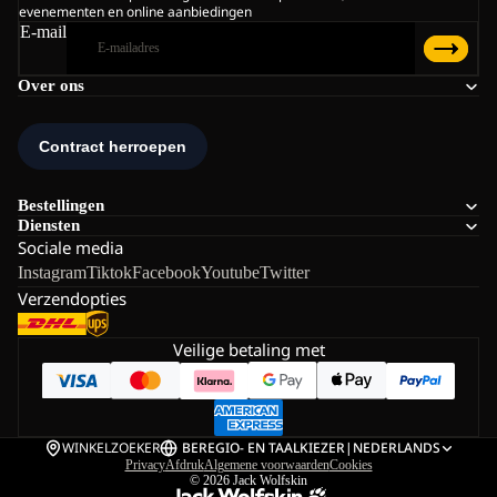
evenementen en online aanbiedingen
E-mail
Over ons
Bestellingen
Diensten
Sociale media
Instagram
Tiktok
Facebook
Youtube
Twitter
Verzendopties
Veilige betaling met
WINKELZOEKER
BE
REGIO- EN TAALKIEZER
|
NEDERLANDS
Privacy
Afdruk
Algemene voorwaarden
Cookies
© 2026
Jack Wolfskin