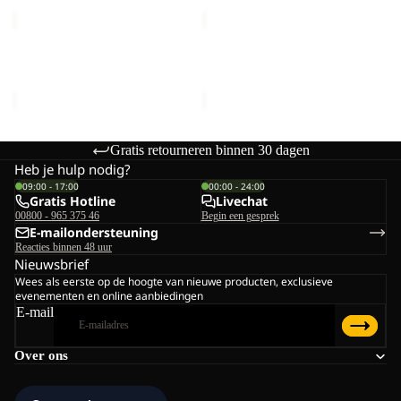
VELOCITY
VELOCITY
12
LITE
28
VELOCITY 12
VELOCITY LITE 28
€70,00
€120,00
Gratis retourneren binnen 30 dagen
Heb je hulp nodig?
09:00 - 17:00
00:00 - 24:00
Gratis Hotline
Livechat
00800 - 965 375 46
Begin een gesprek
E-mailondersteuning
Reacties binnen 48 uur
Nieuwsbrief
Wees als eerste op de hoogte van nieuwe producten, exclusieve
evenementen en online aanbiedingen
E-mail
Over ons