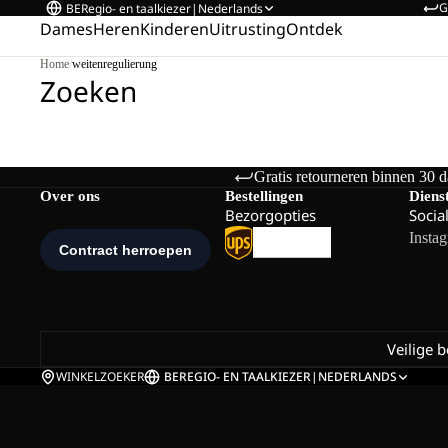
G
BE
Regio- en taalkiezer
|
Nederlands
Dames
Heren
Kinderen
Uitrusting
Ontdek
Home
/
weitenregulierung
Zoeken
Gratis retourneren binnen 30 
Over ons
Bestellingen
Diens
Bezorgopties
Socia
Insta
Veilige 
WINKELZOEKER
BE
REGIO- EN TAALKIEZER
|
NEDERLANDS