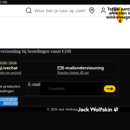
 €100
Totaal aant
Waar ben je naar op zoek?
artikelen i
winkelwage
0
 verzending bij bestellingen vanaf €100
00:00 - 24:00
Livechat
E-mailondersteuning
gin een gesprek
Reacties binnen 48 uur
E-mail
we producten,
iedingen
© 2026
Jack Wolfskin