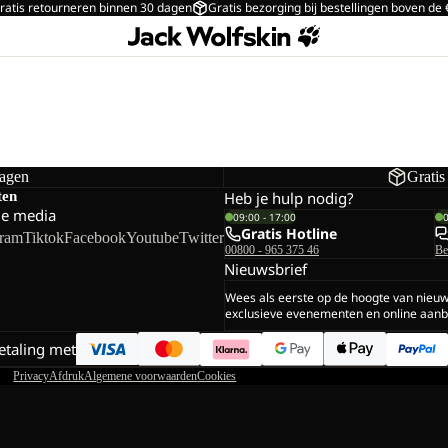
ratis retourneren binnen 30 dagen
Gratis bezorging bij bestellingen boven de
dagen
Gratis
ten
Heb je hulp nodig?
le media
09:00 - 17:00
Gratis Hotline
gram
Tiktok
Facebook
Youtube
Twitter
00800 - 965 375 46
Be
Nieuwsbrief
Wees als eerste op de hoogte van nieu
exclusieve evenementen en online aanb
betaling met
Privacy
Afdruk
Algemene voorwaarden
Cookies