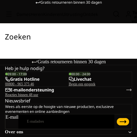
Gratis retourneren binnen 30 dagen
To
Dames
Heren
Kinderen
Uitrusting
Ontdek
a
wi
Zoeken
Gratis retourneren binnen 30 dagen
Heb je hulp nodig?
09:00 - 17:00
00:00 - 24:00
Gratis Hotline
Livechat
00800 - 965 375 46
Begin een gesprek
E-mailondersteuning
Reacties binnen 48 uur
Nieuwsbrief
Wees als eerste op de hoogte van nieuwe producten, exclusieve
evenementen en online aanbiedingen
E-mail
Over ons