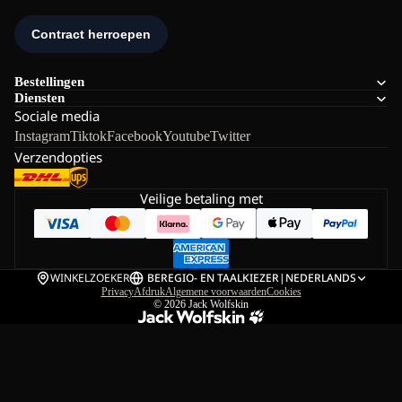
Bestellingen
Diensten
Sociale media
Instagram
Tiktok
Facebook
Youtube
Twitter
Verzendopties
Veilige betaling met
WINKELZOEKER
BE
REGIO- EN TAALKIEZER
|
NEDERLANDS
Privacy
Afdruk
Algemene voorwaarden
Cookies
© 2026
Jack Wolfskin