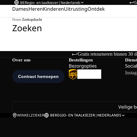
G
BE
Regio- en taalkiezer
|
Nederlands
Dames
Heren
Kinderen
Uitrusting
Ontdek
Home
/
Zoekopdracht
Zoeken
Gratis retourneren binnen 30 
Over ons
Bestellingen
Diens
Bezorgopties
Socia
Insta
Veilige 
WINKELZOEKER
BE
REGIO- EN TAALKIEZER
|
NEDERLANDS