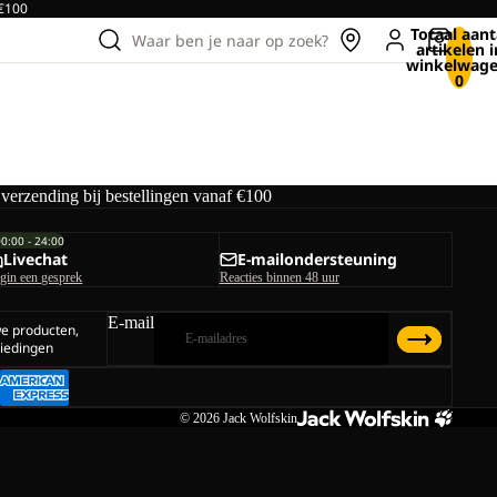
 €100
Totaal aant
Waar ben je naar op zoek?
artikelen i
winkelwage
0
 verzending bij bestellingen vanaf €100
00:00 - 24:00
Livechat
E-mailondersteuning
gin een gesprek
Reacties binnen 48 uur
E-mail
we producten,
iedingen
© 2026
Jack Wolfskin