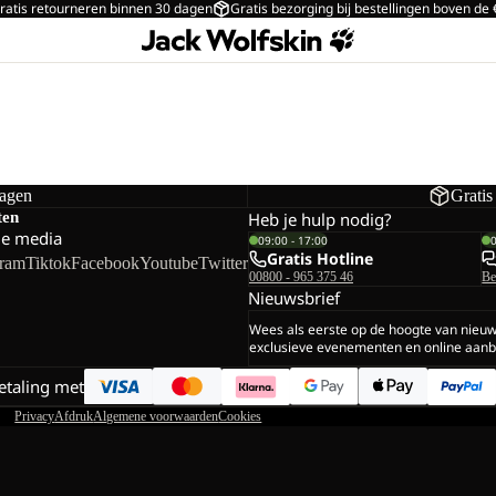
ratis retourneren binnen 30 dagen
Gratis bezorging bij bestellingen boven de
dagen
Gratis
ten
Heb je hulp nodig?
le media
09:00 - 17:00
Gratis Hotline
gram
Tiktok
Facebook
Youtube
Twitter
00800 - 965 375 46
Be
Nieuwsbrief
Wees als eerste op de hoogte van nieu
exclusieve evenementen en online aanb
betaling met
Privacy
Afdruk
Algemene voorwaarden
Cookies