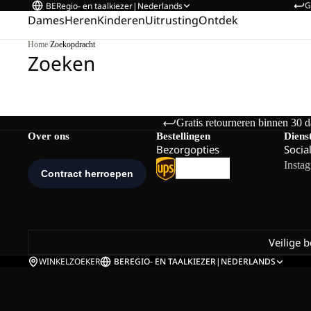
G
BE
Regio- en taalkiezer
|
Nederlands
Dames
Heren
Kinderen
Uitrusting
Ontdek
Home
/
Zoekopdracht
Zoeken
Gratis retourneren binnen 30 
Over ons
Bestellingen
Diens
Bezorgopties
Socia
Insta
Veilige 
WINKELZOEKER
BE
REGIO- EN TAALKIEZER
|
NEDERLANDS