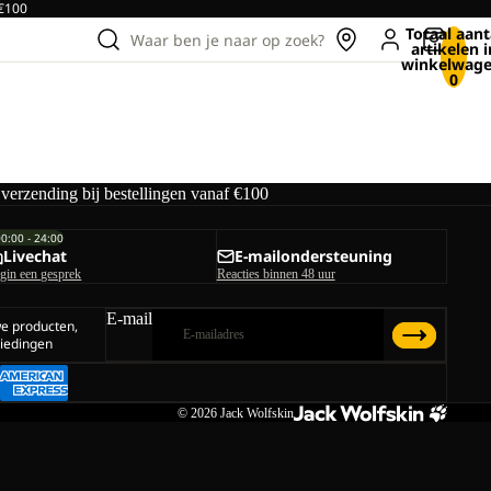
 €100
Totaal aant
Waar ben je naar op zoek?
artikelen i
winkelwage
0
 verzending bij bestellingen vanaf €100
00:00 - 24:00
Livechat
E-mailondersteuning
gin een gesprek
Reacties binnen 48 uur
E-mail
we producten,
iedingen
© 2026
Jack Wolfskin