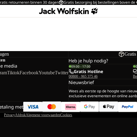
ratis retourneren binnen 30 dagen
Gratis bezorging bij bestellingen boven de
dagen
Gratis
ten
Heb je hulp nodig?
le media
09:00 - 17:00
Gratis Hotline
gram
Tiktok
Facebook
Youtube
Twitter
00800 - 965 375 46
Be
Nieuwsbrief
Wees als eerste op de hoogte van nieu
exclusieve evenementen en online aanb
betaling met
Privacy
Afdruk
Algemene voorwaarden
Cookies