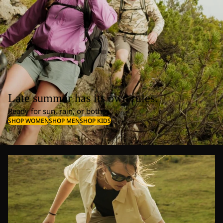
Late summer has its own rules.
Ready for sun, rain, or both.
SHOP WOMEN
SHOP MEN
SHOP KIDS