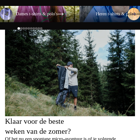
Dames t-shirts & polo's
Heren t-shirts & polo's
Dames t-shirts & polo's
Heren t-shirts & polo's
Klaar voor de beste
weken van de zomer?
Of het nu een spontane micro-avontuur is of je volgende