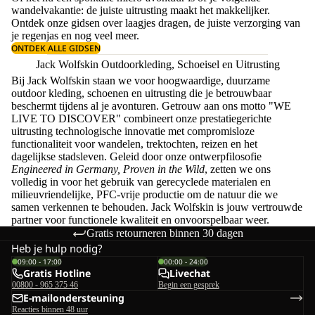
wandelvakantie: de juiste uitrusting maakt het makkelijker.
Ontdek onze gidsen over
laagjes dragen
, de juiste
verzorging van
je regenjas
en nog veel meer.
ONTDEK ALLE GIDSEN
Jack Wolfskin Outdoorkleding, Schoeisel en Uitrusting
Bij Jack Wolfskin staan we voor hoogwaardige, duurzame
outdoor kleding, schoenen en uitrusting die je betrouwbaar
beschermt tijdens al je avonturen. Getrouw aan ons motto "WE
LIVE TO DISCOVER" combineert onze prestatiegerichte
uitrusting technologische innovatie met compromisloze
functionaliteit voor wandelen, trektochten, reizen en het
dagelijkse stadsleven. Geleid door onze ontwerpfilosofie
Engineered in Germany, Proven in the Wild
, zetten we ons
volledig in voor het gebruik van gerecyclede materialen en
milieuvriendelijke, PFC-vrije productie om de natuur die we
samen verkennen te behouden. Jack Wolfskin is jouw vertrouwde
partner voor functionele kwaliteit en onvoorspelbaar weer.
Gratis retourneren binnen 30 dagen
Heb je hulp nodig?
09:00 - 17:00
00:00 - 24:00
Gratis Hotline
Livechat
00800 - 965 375 46
Begin een gesprek
E-mailondersteuning
Reacties binnen 48 uur