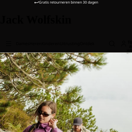
Gratis retourneren binnen 30 dagen
Jack Wolfskin
To
Dames
Heren
Kinderen
Uitrusting
Ontdek
a
wi