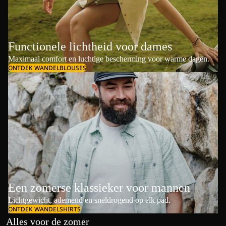
Functionele lichtheid voor dames
Maximaal comfort en luchtige bescherming voor warme dagen.
ONTDEK WANDELBLOUSES
Een zomerse klassieker voor mannen
Lichtgewicht, ademend en sneldrogend op elk pad.
ONTDEK WANDELSHIRTS
Alles voor de zomer