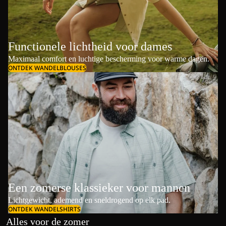
Functionele lichtheid voor dames
Maximaal comfort en luchtige bescherming voor warme dagen.
ONTDEK WANDELBLOUSES
Een zomerse klassieker voor mannen
Lichtgewicht, ademend en sneldrogend op elk pad.
ONTDEK WANDELSHIRTS
Alles voor de zomer