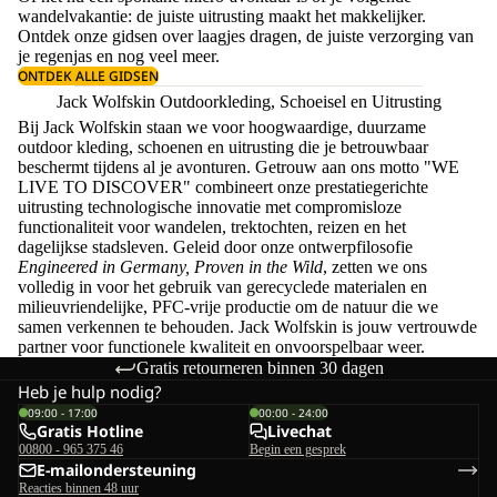
wandelvakantie: de juiste uitrusting maakt het makkelijker.
Ontdek onze gidsen over
laagjes dragen
, de juiste
verzorging van
je regenjas
en nog veel meer.
ONTDEK ALLE GIDSEN
Jack Wolfskin Outdoorkleding, Schoeisel en Uitrusting
Bij Jack Wolfskin staan we voor hoogwaardige, duurzame
outdoor kleding, schoenen en uitrusting die je betrouwbaar
beschermt tijdens al je avonturen. Getrouw aan ons motto "WE
LIVE TO DISCOVER" combineert onze prestatiegerichte
uitrusting technologische innovatie met compromisloze
functionaliteit voor wandelen, trektochten, reizen en het
dagelijkse stadsleven. Geleid door onze ontwerpfilosofie
Engineered in Germany, Proven in the Wild
, zetten we ons
volledig in voor het gebruik van gerecyclede materialen en
milieuvriendelijke, PFC-vrije productie om de natuur die we
samen verkennen te behouden. Jack Wolfskin is jouw vertrouwde
partner voor functionele kwaliteit en onvoorspelbaar weer.
Gratis retourneren binnen 30 dagen
Heb je hulp nodig?
09:00 - 17:00
00:00 - 24:00
Gratis Hotline
Livechat
00800 - 965 375 46
Begin een gesprek
E-mailondersteuning
Reacties binnen 48 uur