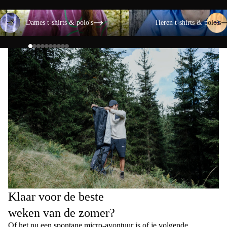
Dames t-shirts & polo's
Heren t-shirts & polo's
Dames t-shirts & polo's
Heren t-shirts & polo's
Klaar voor de beste
weken van de zomer?
Of het nu een spontane micro-avontuur is of je volgende