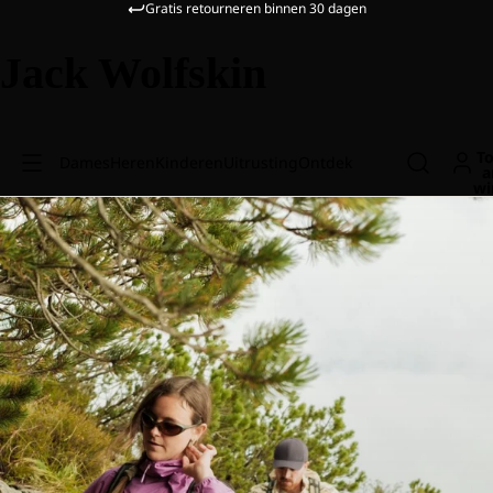
Gratis retourneren binnen 30 dagen
Jack Wolfskin
To
Dames
Heren
Kinderen
Uitrusting
Ontdek
a
wi