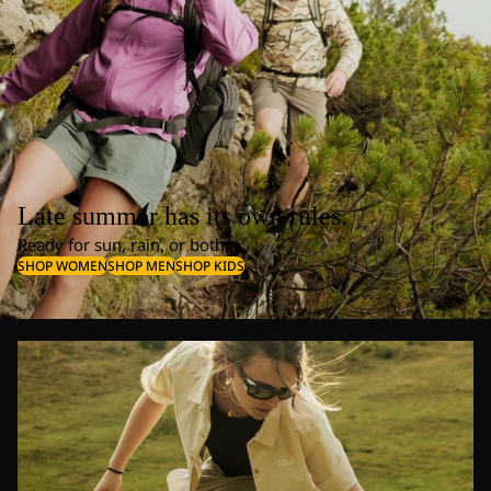
Late summer has its own rules.
Ready for sun, rain, or both.
SHOP WOMEN
SHOP MEN
SHOP KIDS