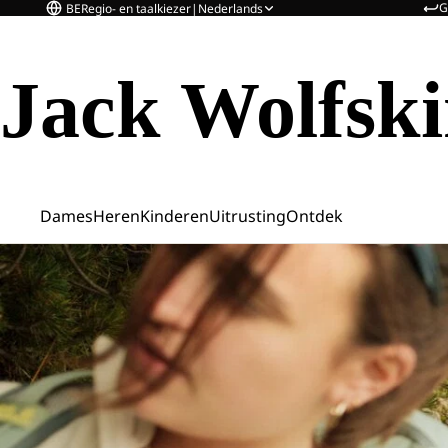
G
BE
Regio- en taalkiezer
|
Nederlands
Jack Wolfsk
Dames
Heren
Kinderen
Uitrusting
Ontdek