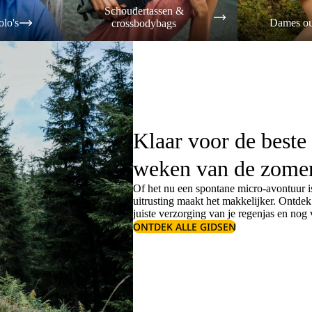
Schoudertassen &
olo's
Dames ou
crossbodybags
Klaar voor de beste
weken van de zome
Of het nu een spontane micro-avontuur is
uitrusting maakt het makkelijker. Ontde
juiste
verzorging van je regenjas
en nog v
ONTDEK ALLE GIDSEN