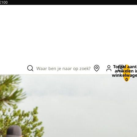
 €100
Totaal aant
Waar ben je naar op zoek?
artikelen i
winkelwage
0