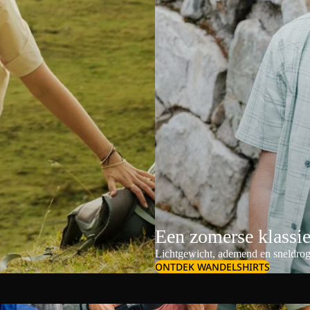
Een zomerse klassi
Lichtgewicht, ademend en sneldrog
ONTDEK WANDELSHIRTS
Schoudertassen & crossbodybags
Dames outdoor s