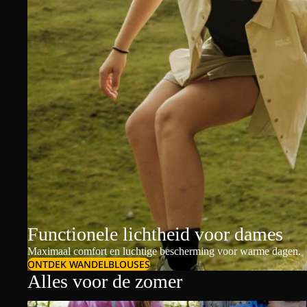
Functionele lichtheid voor dames
Maximaal comfort en luchtige bescherming voor warme dagen.
ONTDEK WANDELBLOUSES
Alles voor de zomer
Dames t-shirts & polo's
Heren t-shirts & polo's