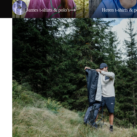
Dames t-shirts & polo's
Heren t-shirts & p