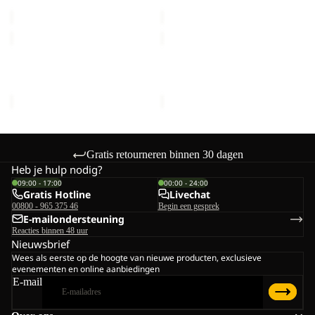
€150,00
€300,00
GRAND
TRAVEL
ILLUSION
LODGE
IV
RT
GRAND ILLUSION IV
TRAVEL LODGE RT
€700,00
€1.700,00
Gratis retourneren binnen 30 dagen
Heb je hulp nodig?
09:00 - 17:00
00:00 - 24:00
Gratis Hotline
Livechat
00800 - 965 375 46
Begin een gesprek
E-mailondersteuning
Reacties binnen 48 uur
Nieuwsbrief
Wees als eerste op de hoogte van nieuwe producten, exclusieve
evenementen en online aanbiedingen
E-mail