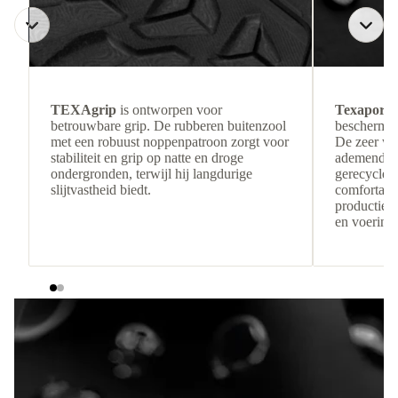
TEXAgrip
is ontworpen voor
Texapore 
betrouwbare grip. De rubberen buitenzool
beschermin
met een robuust noppenpatroon zorgt voor
De zeer wa
stabiliteit en grip op natte en droge
ademende c
ondergronden, terwijl hij langdurige
gerecyclede
slijtvastheid biedt.
comfortabe
productiere
en voering