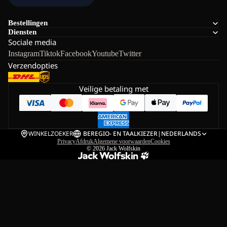
Bestellingen
Diensten
Sociale media
Instagram
Tiktok
Facebook
Youtube
Twitter
Verzendopties
Veilige betaling met
WINKELZOEKER
BE
REGIO- EN TAALKIEZER
|
NEDERLANDS
Privacy
Afdruk
Algemene voorwaarden
Cookies
© 2026
Jack Wolfskin