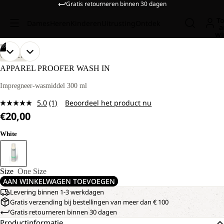
Gratis retourneren binnen 30 dagen
To
Dames
Heren
Kinderen
Uitrusting
Ontdek
a
wi
/
03
AFBEELDING
AFBEELDING
AFBEELDING
WANDELEN
OPENEN
OPENEN
OPENEN
APPAREL PROOFER WASH IN
IN
IN
IN
VOLLEDIG
VOLLEDIG
VOLLEDIG
Impregneer-wasmiddel 300 ml
SCHERM
SCHERM
SCHERM
5.0
(1)
Beoordeel het product nu
Lees
€20,00
1
beoordeling.
Dezelfde
White
paginalink.
Size
One Size
AAN WINKELWAGEN TOEVOEGEN
Levering binnen 1-3 werkdagen
Gratis verzending bij bestellingen van meer dan € 100
Gratis retourneren binnen 30 dagen
Productinformatie