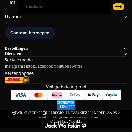
E-mail
Over ons
Bestellingen
Diensten
Sociale media
Instagram
Tiktok
Facebook
Youtube
Twitter
Verzendopties
Veilige betaling met
WINKELZOEKER
BE
REGIO- EN TAALKIEZER
|
NEDERLANDS
Privacy
Afdruk
Algemene voorwaarden
Cookies
© 2026
Jack Wolfskin