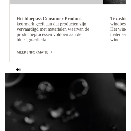
Het
bluepass Consumer Product
-
Texashiel
keurmerk geeft aan dat producten zijn
windbesche
vervaardigd met materialen waarvan de
Het winddi
productieprocessen voldoen aan de
materiaal b
bluesign-criteria.
wind.
MEER INFORMATIE