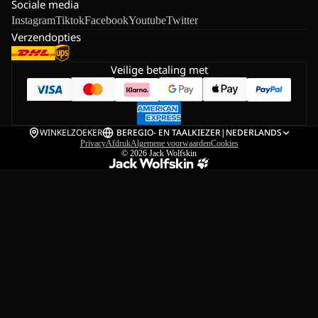
Sociale media
Instagram
Tiktok
Facebook
Youtube
Twitter
Verzendopties
Veilige betaling met
WINKELZOEKER
BE
REGIO- EN TAALKIEZER
|
NEDERLANDS
Privacy
Afdruk
Algemene voorwaarden
Cookies
© 2026
Jack Wolfskin