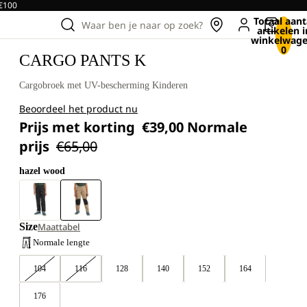
 €100
Totaal aant
Waar ben je naar op zoek?
artikelen i
winkelwage
0
CARGO PANTS K
Cargobroek met UV-bescherming Kinderen
Beoordeel het product nu
Prijs met korting
€39,00
Normale
prijs
€65,00
hazel wood
Size
Maattabel
Normale lengte
104
116
128
140
152
164
176