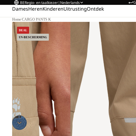
G
BE
Regio- en taalkiezer
|
Nederlands
Dames
Heren
Kinderen
Uitrusting
Ontdek
Home
/
CARGO PANTS K
DEAL
UV-BESCHERMING