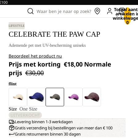
 €100
Totaal aant
Waar ben je naar op zoek?
artikelen i
winkelwage
0
LIFESTYLE
CELEBRATE THE PAW CAP
Ademende pet met UV-bescherming uniseks
Beoordeel het product nu
Prijs met korting
€18,00
Normale
prijs
€30,00
flint
Size
One Size
UITVERKOCHT
Levering binnen 1-3 werkdagen
Gratis verzending bij bestellingen van meer dan € 100
Gratis retourneren binnen 30 dagen