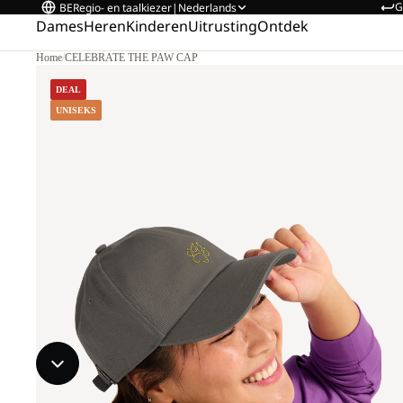
G
BE
Regio- en taalkiezer
|
Nederlands
Dames
Heren
Kinderen
Uitrusting
Ontdek
Home
/
CELEBRATE THE PAW CAP
DEAL
UNISEKS