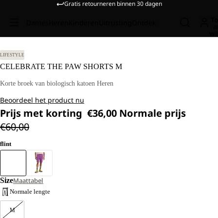
Gratis retourneren binnen 30 dagen
To
Dames
Heren
Kinderen
Uitrusting
Ontdek
a
wi
LIFESTYLE
CELEBRATE THE PAW SHORTS M
Korte broek van biologisch katoen Heren
Beoordeel het product nu
Prijs met korting
€36,00
Normale prijs
€60,00
flint
Size
Maattabel
Normale lengte
M