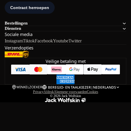
Bestellingen
Diensten
Sociale media
Instagram
Tiktok
Facebook
Youtube
Twitter
Verzendopties
Veilige betaling met
WINKELZOEKER
BE
REGIO- EN TAALKIEZER
|
NEDERLANDS
Privacy
Afdruk
Algemene voorwaarden
Cookies
© 2026
Jack Wolfskin