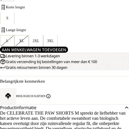
Korte lengte
S
Lange lengte
L
XL
2XL
3XL
AAN WINKELWAGEN TOEVOEGEN
Levering binnen 1-3 werkdagen
Gratis verzending bij bestellingen van meer dan € 100
Gratis retourneren binnen 30 dagen
Belangrijkste kenmerken
BIOLOGISCH KATOEN
Productinformatie
De CELEBRATE THE PAW SHORTS M spreekt de liefhebber van
het actieve leven aan. De comfortabele sweatshort van biologisch
katoen overtuigt door zijn ruimvallende regular fit, die onbeperkte
bewegingsvrijheid biedt. De verstelbare, elastische tailleband en de