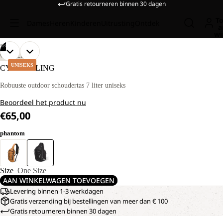
Gratis retourneren binnen 30 dagen
To
Dames
Heren
Kinderen
Uitrusting
Ontdek
a
wi
/
03
AFBEELDING
AFBEELDING
AFBEELDING
WANDELEN
OPENEN
OPENEN
OPENEN
UNISEKS
CYROX SLING
IN
IN
IN
VOLLEDIG
VOLLEDIG
VOLLEDIG
Robuuste outdoor schoudertas 7 liter uniseks
SCHERM
SCHERM
SCHERM
Beoordeel het product nu
€65,00
phantom
Size
One Size
AAN WINKELWAGEN TOEVOEGEN
Levering binnen 1-3 werkdagen
Gratis verzending bij bestellingen van meer dan € 100
Gratis retourneren binnen 30 dagen