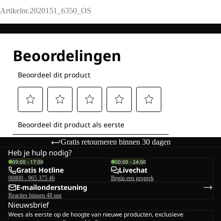
Artikelnr.
2020151_6350_OS
Gratis retourneren binnen 30 dagen
Heb je hulp nodig?
09:00 - 17:00
00:00 - 24:00
Gratis Hotline
Livechat
00800 - 965 375 46
Begin een gesprek
E-mailondersteuning
Reacties binnen 48 uur
Nieuwsbrief
Wees als eerste op de hoogte van nieuwe producten, exclusieve