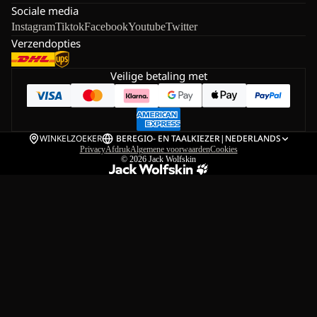
Sociale media
Instagram
Tiktok
Facebook
Youtube
Twitter
Verzendopties
Veilige betaling met
WINKELZOEKER
BE
REGIO- EN TAALKIEZER
|
NEDERLANDS
Privacy
Afdruk
Algemene voorwaarden
Cookies
© 2026
Jack Wolfskin