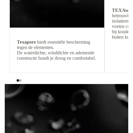
TEXAwa
betrouwbar
isolatiemat
voeten com
bij koude 
buiten kunt
Texapore
biedt essentiële bescherming
tegen de elementen.
De waterdichte, winddichte en ademende
constructie houdt je droog en comfortabel.