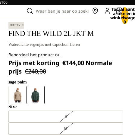
 €100
Totaal aant
Waar ben je naar op zoek?
artikelen i
winkelwage
0
LIFESTYLE
FIND THE WILD 2L JKT M
Waterdichte regenjas met capuchon Heren
Beoordeel het product nu
Prijs met korting
€144,00
Normale
prijs
€240,00
sago palm
Size
S
M