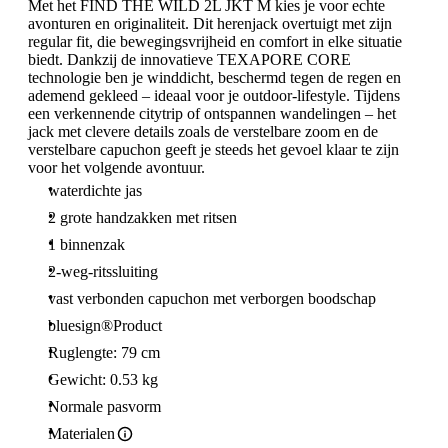
Met het FIND THE WILD 2L JKT M kies je voor echte
avonturen en originaliteit. Dit herenjack overtuigt met zijn
regular fit, die bewegingsvrijheid en comfort in elke situatie
biedt. Dankzij de innovatieve TEXAPORE CORE
technologie ben je winddicht, beschermd tegen de regen en
ademend gekleed – ideaal voor je outdoor-lifestyle. Tijdens
een verkennende citytrip of ontspannen wandelingen – het
jack met clevere details zoals de verstelbare zoom en de
verstelbare capuchon geeft je steeds het gevoel klaar te zijn
voor het volgende avontuur.
waterdichte jas
2 grote handzakken met ritsen
1 binnenzak
2-weg-ritssluiting
vast verbonden capuchon met verborgen boodschap
bluesign®Product
Ruglengte: 79 cm
Gewicht: 0.53 kg
Normale pasvorm
Materialen