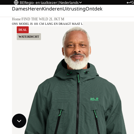
G
BE
Regio- en taalkiezer
|
Nederlands
Dames
Heren
Kinderen
Uitrusting
Ontdek
Home
/
FIND THE WILD 2L JKT M
ONS MODEL IS 181 CM LANG EN DRAAGT MAAT L
DEAL
WATERDICHT