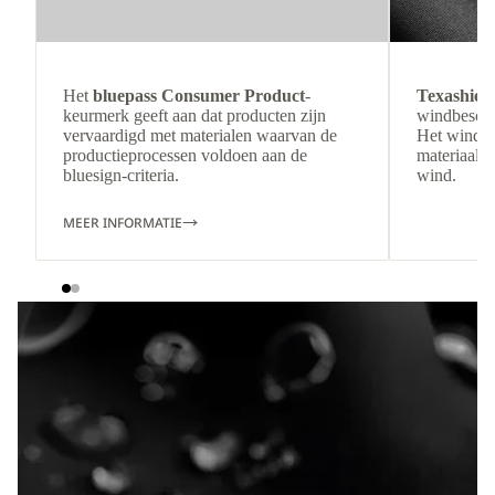
Het
bluepass Consumer Product
-
Texashiel
keurmerk geeft aan dat producten zijn
windbesche
vervaardigd met materialen waarvan de
Het winddi
productieprocessen voldoen aan de
materiaal b
bluesign-criteria.
wind.
MEER INFORMATIE