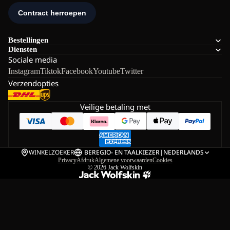
Bestellingen
Diensten
Sociale media
Instagram
Tiktok
Facebook
Youtube
Twitter
Verzendopties
Veilige betaling met
WINKELZOEKER
BE
REGIO- EN TAALKIEZER
|
NEDERLANDS
Privacy
Afdruk
Algemene voorwaarden
Cookies
© 2026
Jack Wolfskin