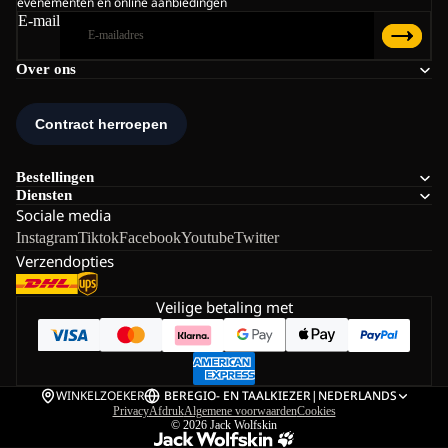
evenementen en online aanbiedingen
E-mail
Over ons
Bestellingen
Diensten
Sociale media
Instagram
Tiktok
Facebook
Youtube
Twitter
Verzendopties
Veilige betaling met
WINKELZOEKER
BE
REGIO- EN TAALKIEZER
|
NEDERLANDS
Privacy
Afdruk
Algemene voorwaarden
Cookies
© 2026
Jack Wolfskin