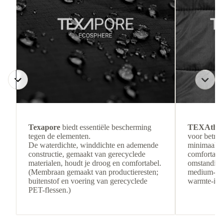
Texapore
biedt essentiële bescherming
TEXAthe
tegen de elementen.
voor betro
De waterdichte, winddichte en ademende
minimaal g
constructie, gemaakt van gerecyclede
comfortabel
materialen, houdt je droog en comfortabel.
omstandigh
(Membraan gemaakt van productieresten;
medium-loft
buitenstof en voering van gerecyclede
warmte-isol
PET-flessen.)