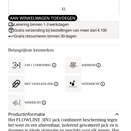
XL
AAN WINKELWAGEN TOEVOEGEN
Levering binnen 1-3 werkdagen
Gratis verzending bij bestellingen van meer dan € 100
Gratis retourneren binnen 30 dagen
Belangrijkste kenmerken
3-IN-1 COMPATIBEL
ADEMEND
MET VEZELISOLATIE
WATERDICHT
WINDDICHT
Productinformatie
Het FLOWLINE 3IN1 jack combineert bescherming tegen
het weer en een afneembaar, isolerend gewatteerd jack en is
daarmee je ideale skimaatje en geschikt voor elk terrein. Het