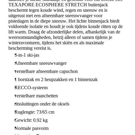
TEXAPORE ECOSPHERE STRETCH buitenjack
beschermt tegen koude wind, regen en sneeuw en is
uitgerust met een afneembare sneeuwvanger voor
pistedagen in de diepe sneeuw. Het lichte binnenjack biedt
voldoende isolatie en houdt je ook tijdens koude ritten op de
lift warm. Draag de afzonderlijke delen, afhankelijk van de
weersomstandigheden, hetzij alleen of samen tijdens je
winteravonturen, tijdens het skiën en als maximale
bescherming vereist is.
3-in-1 ski-jas
Afneembare sneeuwvanger
verstelbare afneembare capuchon
1 borstzak en 2 heupzakken en 1 binnenzak
RECCO-systeem
verstelbare manchetten
ritssluitingen onder de oksels
Ruglengte: 73/65 cm
Gewicht: 0.92 kg
Normale pasvorm