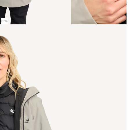
01
/
04