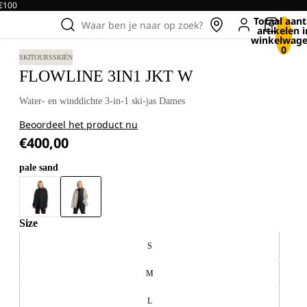
 €100
Totaal aant
Waar ben je naar op zoek?
artikelen i
winkelwage
0
SKITOURS
SKIËN
FLOWLINE 3IN1 JKT W
Water- en winddichte 3-in-1 ski-jas Dames
Beoordeel het product nu
€400,00
pale sand
Size
S
M
L