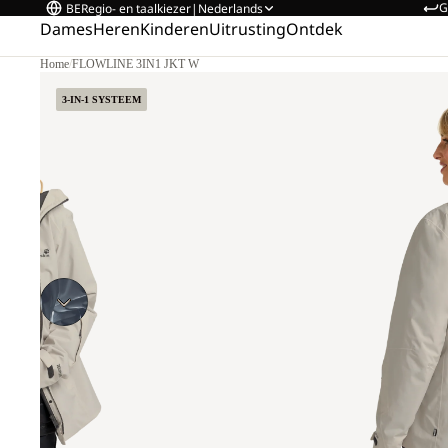
G
BE
Regio- en taalkiezer
|
Nederlands
Dames
Heren
Kinderen
Uitrusting
Ontdek
Home
/
FLOWLINE 3IN1 JKT W
 M.
3-IN-1 SYSTEEM