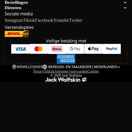
Bestellingen
Diensten
Sociale media
Instagram
Tiktok
Facebook
Youtube
Twitter
Verzendopties
Veilige betaling met
WINKELZOEKER
BE
REGIO- EN TAALKIEZER
|
NEDERLANDS
Privacy
Afdruk
Algemene voorwaarden
Cookies
© 2026
Jack Wolfskin