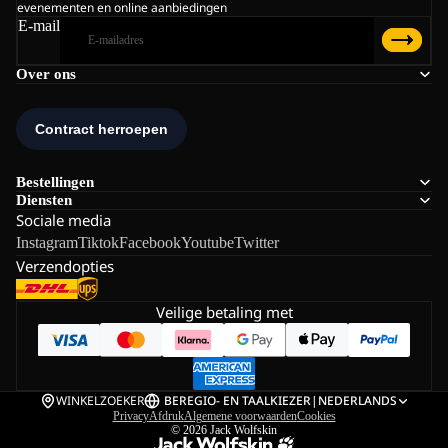
evenementen en online aanbiedingen
E-mail
Over ons
Bestellingen
Diensten
Sociale media
Instagram
Tiktok
Facebook
Youtube
Twitter
Verzendopties
Veilige betaling met
WINKELZOEKER
BE
REGIO- EN TAALKIEZER
|
NEDERLANDS
Privacy
Afdruk
Algemene voorwaarden
Cookies
© 2026
Jack Wolfskin