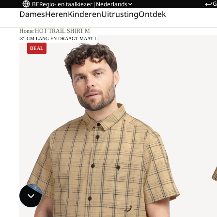
G
BE
Regio- en taalkiezer
|
Nederlands
Dames
Heren
Kinderen
Uitrusting
Ontdek
Home
/
HOT TRAIL SHIRT M
DEL IS 181 CM LANG EN DRAAGT MAAT L
DEAL