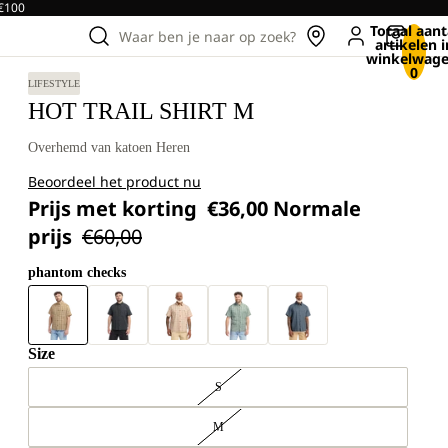
 €100
Totaal aant
Waar ben je naar op zoek?
artikelen i
winkelwage
0
LIFESTYLE
HOT TRAIL SHIRT M
Overhemd van katoen Heren
Beoordeel het product nu
Prijs met korting
€36,00
Normale
prijs
€60,00
phantom checks
Size
S
M