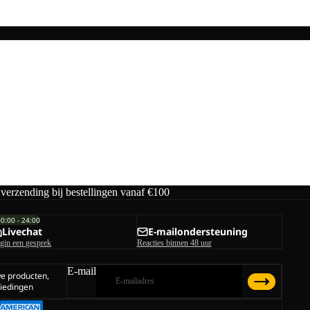
 verzending bij bestellingen vanaf €100
00:00 - 24:00
Livechat
E-mailondersteuning
gin een gesprek
Reacties binnen 48 uur
E-mail
we producten,
iedingen