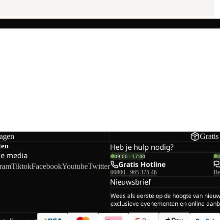
dagen
Gratis
ten
Heb je hulp nodig?
le media
09:00 - 17:00
Gratis Hotline
gram
Tiktok
Facebook
Youtube
Twitter
00800 - 965 375 46
Be
Nieuwsbrief
Wees als eerste op de hoogte van nieu
exclusieve evenementen en online aanb