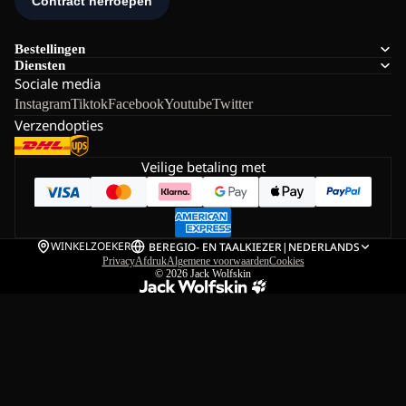
Bestellingen
Diensten
Sociale media
Instagram
Tiktok
Facebook
Youtube
Twitter
Verzendopties
Veilige betaling met
WINKELZOEKER
BE
REGIO- EN TAALKIEZER
|
NEDERLANDS
Privacy
Afdruk
Algemene voorwaarden
Cookies
© 2026
Jack Wolfskin