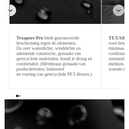
Texapore Pro
biedt geavanceerde
TEXAthe
bescherming tegen de elementen.
voor betro
De zeer waterdichte, winddichte en
minimaal g
ademende constructie, gemaakt van
comfortabel
gerecyclede materialen, houdt je droog en
omstandigh
comfortabel. (Membraan gemaakt van
medium-loft
productieresten; buitenstof
warmte-isol
en voering van gerecyclede PET-flessen.)