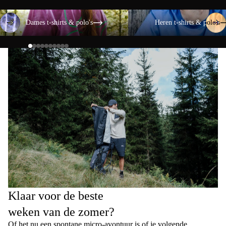
Dames t-shirts & polo's
Heren t-shirts & polo's
Dames t-shirts & polo's
Heren t-shirts & polo's
Klaar voor de beste
weken van de zomer?
Of het nu een spontane micro-avontuur is of je volgende