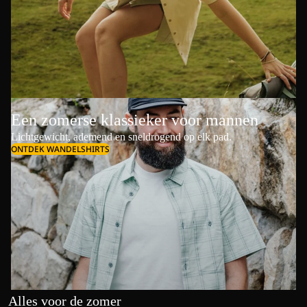
Een zomerse klassieker voor mannen
Lichtgewicht, ademend en sneldrogend op elk pad.
ONTDEK WANDELSHIRTS
Alles voor de zomer