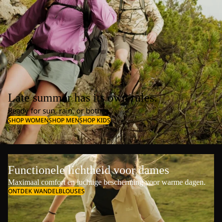
Late summer has its own rules.
Ready for sun, rain, or both.
SHOP WOMEN
SHOP MEN
SHOP KIDS
Functionele lichtheid voor dames
Maximaal comfort en luchtige bescherming voor warme dagen.
ONTDEK WANDELBLOUSES