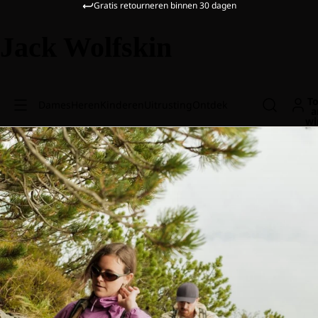
Gratis retourneren binnen 30 dagen
Jack Wolfskin
To
Dames
Heren
Kinderen
Uitrusting
Ontdek
a
wi