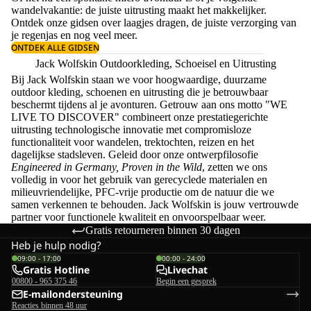
wandelvakantie: de juiste uitrusting maakt het makkelijker.
Ontdek onze gidsen over
laagjes dragen
, de juiste
verzorging van
je regenjas
en nog veel meer.
ONTDEK ALLE GIDSEN
Jack Wolfskin Outdoorkleding, Schoeisel en Uitrusting
Bij Jack Wolfskin staan we voor hoogwaardige, duurzame
outdoor kleding, schoenen en uitrusting die je betrouwbaar
beschermt tijdens al je avonturen. Getrouw aan ons motto "WE
LIVE TO DISCOVER" combineert onze prestatiegerichte
uitrusting technologische innovatie met compromisloze
functionaliteit voor wandelen, trektochten, reizen en het
dagelijkse stadsleven. Geleid door onze ontwerpfilosofie
Engineered in Germany, Proven in the Wild
, zetten we ons
volledig in voor het gebruik van gerecyclede materialen en
milieuvriendelijke, PFC-vrije productie om de natuur die we
samen verkennen te behouden. Jack Wolfskin is jouw vertrouwde
partner voor functionele kwaliteit en onvoorspelbaar weer.
Gratis retourneren binnen 30 dagen
Heb je hulp nodig?
09:00 - 17:00
00:00 - 24:00
Gratis Hotline
Livechat
00800 - 965 375 46
Begin een gesprek
E-mailondersteuning
Reacties binnen 48 uur