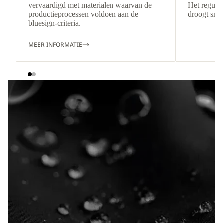
vervaardigd met materialen waarvan de
Het regulee
productieprocessen voldoen aan de
droogt snel
bluesign-criteria.
MEER INFORMATIE