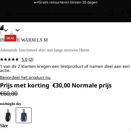
Gratis retourneren binnen 30 dagen
To
Dames
Heren
Kinderen
Uitrusting
Ontdek
a
wi
/
02
AFBEELDING
AFBEELDING
ONS
ONS
WANDELEN
MODEL
MODEL
OPENEN
OPENEN
DEAL
INFINITE WARM LS M
IS
IS
IN
IN
181
181
VOLLEDIG
VOLLEDIG
Ademende functioneel shirt met lange mouwen Heren
CM
CM
SCHERM
SCHERM
LANG
LANG
5.0
(2)
EN
EN
Lees
DRAAGT
DRAAGT
1 van de 2 klanten kregen een testproduct of namen deel aan een
2
actie.
MAAT
MAAT
beoordelingen.
L.
L.
Dezelfde
Beoordeel het product nu
paginalink.
Prijs met korting
€30,00
Normale prijs
€60,00
midnight sky
Size