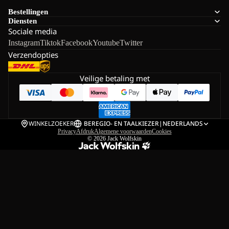
Bestellingen
Diensten
Sociale media
Instagram
Tiktok
Facebook
Youtube
Twitter
Verzendopties
Veilige betaling met
WINKELZOEKER
BE
REGIO- EN TAALKIEZER
|
NEDERLANDS
Privacy
Afdruk
Algemene voorwaarden
Cookies
© 2026
Jack Wolfskin