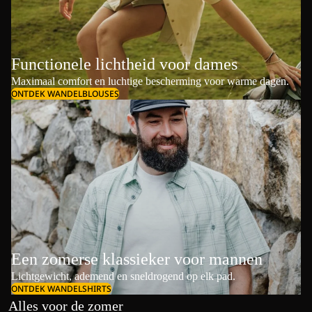
Functionele lichtheid voor dames
Maximaal comfort en luchtige bescherming voor warme dagen.
ONTDEK WANDELBLOUSES
Een zomerse klassieker voor mannen
Lichtgewicht, ademend en sneldrogend op elk pad.
ONTDEK WANDELSHIRTS
Alles voor de zomer