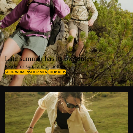
Late summer has its own rules.
Ready for sun, rain, or both.
SHOP WOMEN
SHOP MEN
SHOP KIDS