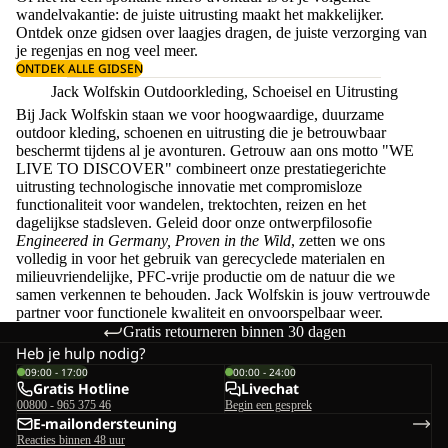
wandelvakantie: de juiste uitrusting maakt het makkelijker.
Ontdek onze gidsen over
laagjes dragen
, de juiste
verzorging van
je regenjas
en nog veel meer.
ONTDEK ALLE GIDSEN
Jack Wolfskin Outdoorkleding, Schoeisel en Uitrusting
Bij Jack Wolfskin staan we voor hoogwaardige, duurzame
outdoor kleding, schoenen en uitrusting die je betrouwbaar
beschermt tijdens al je avonturen. Getrouw aan ons motto "WE
LIVE TO DISCOVER" combineert onze prestatiegerichte
uitrusting technologische innovatie met compromisloze
functionaliteit voor wandelen, trektochten, reizen en het
dagelijkse stadsleven. Geleid door onze ontwerpfilosofie
Engineered in Germany, Proven in the Wild
, zetten we ons
volledig in voor het gebruik van gerecyclede materialen en
milieuvriendelijke, PFC-vrije productie om de natuur die we
samen verkennen te behouden. Jack Wolfskin is jouw vertrouwde
partner voor functionele kwaliteit en onvoorspelbaar weer.
Gratis retourneren binnen 30 dagen
Heb je hulp nodig?
09:00 - 17:00
00:00 - 24:00
Gratis Hotline
Livechat
00800 - 965 375 46
Begin een gesprek
E-mailondersteuning
Reacties binnen 48 uur