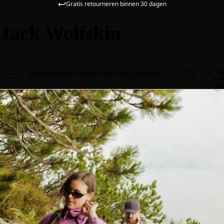
Gratis retourneren binnen 30 dagen
Jack Wolfskin
To
Dames
Heren
Kinderen
Uitrusting
Ontdek
a
wi