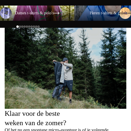
Dames t-shirts & polo's
Heren t-shirts & polo's
Dames t-shirts & polo's
Heren t-shirts & polo's
Klaar voor de beste
weken van de zomer?
Of het nu een spontane micro-avontuur is of je volgende