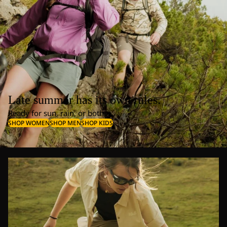
Late summer has its own rules.
Ready for sun, rain, or both.
SHOP WOMEN
SHOP MEN
SHOP KIDS