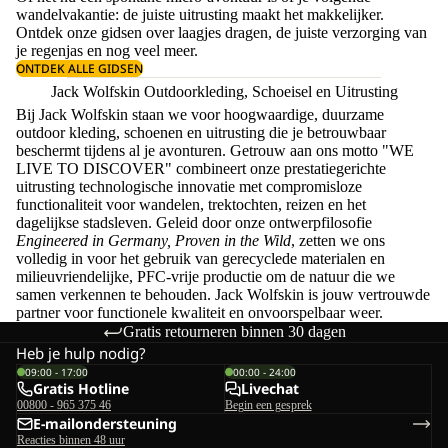
wandelvakantie: de juiste uitrusting maakt het makkelijker.
Ontdek onze gidsen over
laagjes dragen
, de juiste
verzorging van
je regenjas
en nog veel meer.
ONTDEK ALLE GIDSEN
Jack Wolfskin Outdoorkleding, Schoeisel en Uitrusting
Bij Jack Wolfskin staan we voor hoogwaardige, duurzame
outdoor kleding, schoenen en uitrusting die je betrouwbaar
beschermt tijdens al je avonturen. Getrouw aan ons motto "WE
LIVE TO DISCOVER" combineert onze prestatiegerichte
uitrusting technologische innovatie met compromisloze
functionaliteit voor wandelen, trektochten, reizen en het
dagelijkse stadsleven. Geleid door onze ontwerpfilosofie
Engineered in Germany, Proven in the Wild
, zetten we ons
volledig in voor het gebruik van gerecyclede materialen en
milieuvriendelijke, PFC-vrije productie om de natuur die we
samen verkennen te behouden. Jack Wolfskin is jouw vertrouwde
partner voor functionele kwaliteit en onvoorspelbaar weer.
Gratis retourneren binnen 30 dagen
Heb je hulp nodig?
09:00 - 17:00
00:00 - 24:00
Gratis Hotline
Livechat
00800 - 965 375 46
Begin een gesprek
E-mailondersteuning
Reacties binnen 48 uur