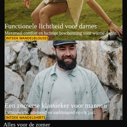
Functionele lichtheid voor dames
Maximaal comfort en luchtige bescherming voor warme dagen.
ONTDEK WANDELBLOUSES
Een zomerse klassieker voor mannen
Lichtgewicht, ademend en sneldrogend op elk pad.
ONTDEK WANDELSHIRTS
Alles voor de zomer