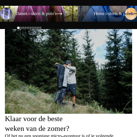
Dames t-shirts & polo's
Heren t-shirts & polo's
Dames t-shirts & polo's
Heren t-shirts & polo's
Klaar voor de beste
weken van de zomer?
Of het nu een spontane micro-avontuur is of je volgende