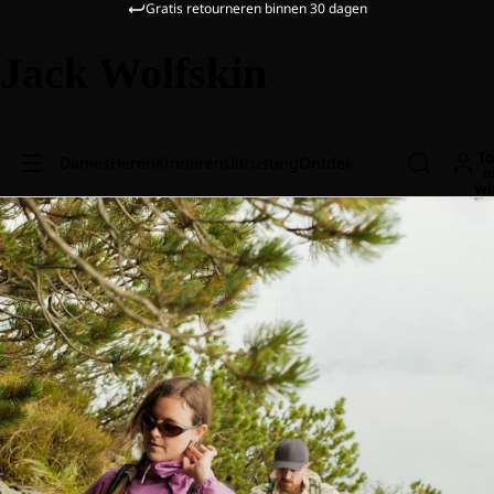
Gratis retourneren binnen 30 dagen
Jack Wolfskin
To
Dames
Heren
Kinderen
Uitrusting
Ontdek
a
wi