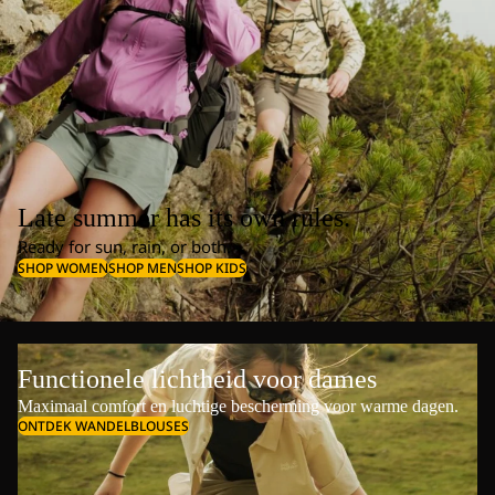
Late summer has its own rules.
Ready for sun, rain, or both.
SHOP WOMEN
SHOP MEN
SHOP KIDS
Functionele lichtheid voor dames
Maximaal comfort en luchtige bescherming voor warme dagen.
ONTDEK WANDELBLOUSES