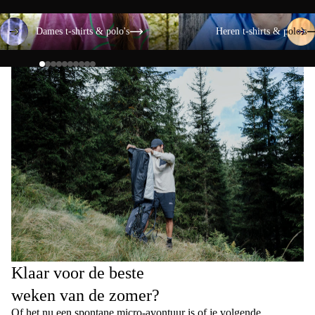
Dames t-shirts & polo's
Heren t-shirts & polo's
Dames t-shirts & polo's
Heren t-shirts & polo's
Klaar voor de beste
weken van de zomer?
Of het nu een spontane micro-avontuur is of je volgende