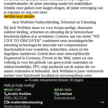
wandelvakantie: de juiste uitrusting maakt het makkelijker.
Ontdek onze gidsen over
laagjes dragen
, de juiste
verzorging van
je regenjas
en nog veel meer.
ONTDEK ALLE GIDSEN
Jack Wolfskin Outdoorkleding, Schoeisel en Uitrusting
Bij Jack Wolfskin staan we voor hoogwaardige, duurzame
outdoor kleding, schoenen en uitrusting die je betrouwbaar
beschermt tijdens al je avonturen. Getrouw aan ons motto "WE
LIVE TO DISCOVER" combineert onze prestatiegerichte
uitrusting technologische innovatie met compromisloze
functionaliteit voor wandelen, trektochten, reizen en het
dagelijkse stadsleven. Geleid door onze ontwerpfilosofie
Engineered in Germany, Proven in the Wild
, zetten we ons
volledig in voor het gebruik van gerecyclede materialen en
milieuvriendelijke, PFC-vrije productie om de natuur die we
samen verkennen te behouden. Jack Wolfskin is jouw vertrouwde
partner voor functionele kwaliteit en onvoorspelbaar weer.
Gratis retourneren binnen 30 dagen
Heb je hulp nodig?
09:00 - 17:00
00:00 - 24:00
Gratis Hotline
Livechat
00800 - 965 375 46
Begin een gesprek
E-mailondersteuning
Reacties binnen 48 uur