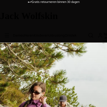
Gratis retourneren binnen 30 dagen
Jack Wolfskin
To
Dames
Heren
Kinderen
Uitrusting
Ontdek
a
wi