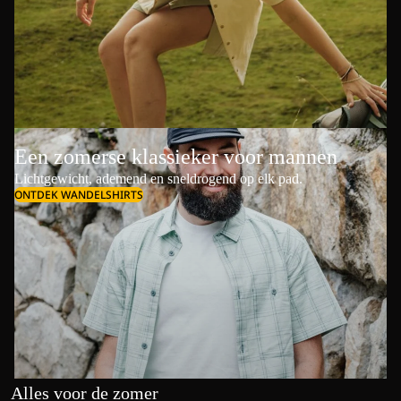
Een zomerse klassieker voor mannen
Lichtgewicht, ademend en sneldrogend op elk pad.
ONTDEK WANDELSHIRTS
Alles voor de zomer